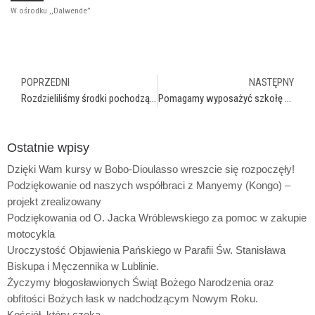
W ośrodku ,,Dalwende”
POPRZEDNI
NASTĘPNY
Rozdzieliliśmy środki pochodzące z 1,5 % podatku.
Pomagamy wyposażyć szkołę w Gitedze (Burundi) – projekt w trakcie realizacji.
Ostatnie wpisy
Dzięki Wam kursy w Bobo-Dioulasso wreszcie się rozpoczęły!
Podziękowanie od naszych współbraci z Manyemy (Kongo) –
projekt zrealizowany
Podziękowania od O. Jacka Wróblewskiego za pomoc w zakupie
motocykla
Uroczystość Objawienia Pańskiego w Parafii Św. Stanisława
Biskupa i Męczennika w Lublinie.
Życzymy błogosławionych Świąt Bożego Narodzenia oraz
obfitości Bożych łask w nadchodzącym Nowym Roku.
Kościół, który czeka.