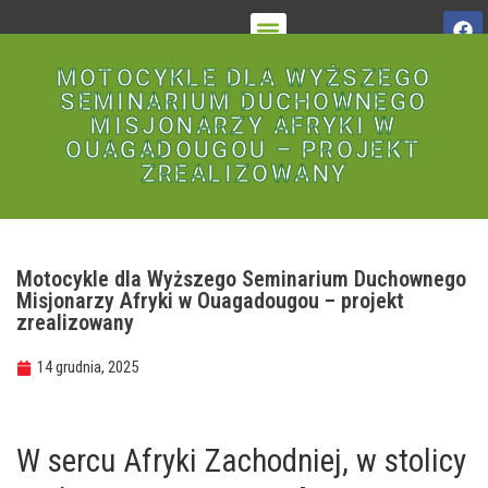
O STOWARZYSZENIU
MOTOCYKLE DLA WYŻSZEGO
SEMINARIUM DUCHOWNEGO
MISJONARZY AFRYKI W
OUAGADOUGOU – PROJEKT
ZREALIZOWANY
Motocykle dla Wyższego Seminarium Duchownego
Misjonarzy Afryki w Ouagadougou – projekt
zrealizowany
14 grudnia, 2025
W sercu Afryki Zachodniej, w stolicy