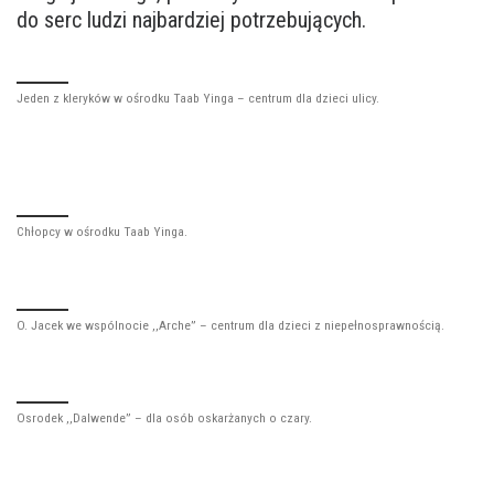
do serc ludzi najbardziej potrzebujących.
Jeden z kleryków w ośrodku Taab Yinga – centrum dla dzieci ulicy.
Chłopcy w ośrodku Taab Yinga.
O. Jacek we wspólnocie ,,Arche” – centrum dla dzieci z niepełnosprawnością.
Osrodek ,,Dalwende” – dla osób oskarżanych o czary.