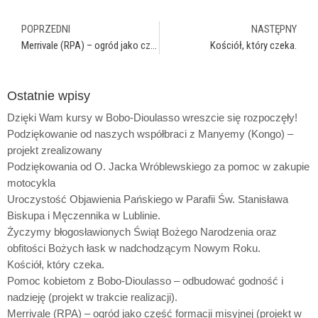
POPRZEDNI
NASTĘPNY
Merrivale (RPA) – ogród jako część formacji misyjnej (projekt w trakcie realizacji)
Kościół, który czeka.
Ostatnie wpisy
Dzięki Wam kursy w Bobo-Dioulasso wreszcie się rozpoczęły!
Podziękowanie od naszych współbraci z Manyemy (Kongo) –
projekt zrealizowany
Podziękowania od O. Jacka Wróblewskiego za pomoc w zakupie
motocykla
Uroczystość Objawienia Pańskiego w Parafii Św. Stanisława
Biskupa i Męczennika w Lublinie.
Życzymy błogosławionych Świąt Bożego Narodzenia oraz
obfitości Bożych łask w nadchodzącym Nowym Roku.
Kościół, który czeka.
Pomoc kobietom z Bobo-Dioulasso – odbudować godność i
nadzieję (projekt w trakcie realizacji).
Merrivale (RPA) – ogród jako część formacji misyjnej (projekt w