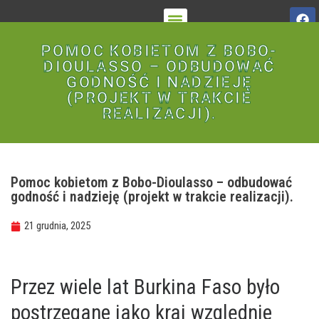
O STOWARZYSZENIU
POMOC KOBIETOM Z BOBO-
DIOULASSO – ODBUDOWAĆ
GODNOŚĆ I NADZIEJĘ
(PROJEKT W TRAKCIE
REALIZACJI).
Pomoc kobietom z Bobo-Dioulasso – odbudować
godność i nadzieję (projekt w trakcie realizacji).
21 grudnia, 2025
Przez wiele lat Burkina Faso było
postrzegane jako kraj względnie