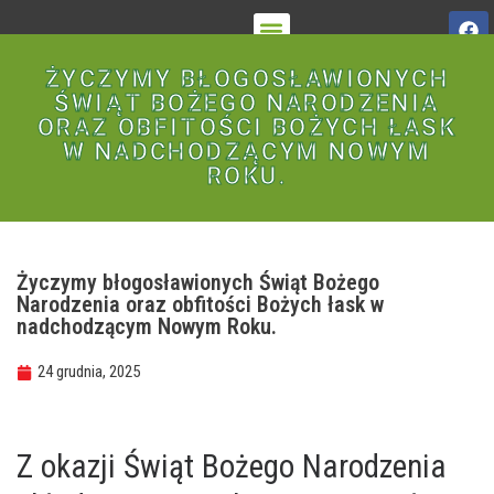
O STOWARZYSZENIU
ŻYCZYMY BŁOGOSŁAWIONYCH
ŚWIĄT BOŻEGO NARODZENIA
ORAZ OBFITOŚCI BOŻYCH ŁASK
W NADCHODZĄCYM NOWYM
ROKU.
Życzymy błogosławionych Świąt Bożego
Narodzenia oraz obfitości Bożych łask w
nadchodzącym Nowym Roku.
24 grudnia, 2025
Z okazji Świąt Bożego Narodzenia