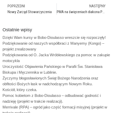
POPRZEDNI
NASTĘPNY
Nowy Zarząd Stowarzyszenia
PMA na święceniach diakona Pawła Patyka
Ostatnie wpisy
Dzięki Wam kursy w Bobo-Dioulasso wreszcie się rozpoczęły!
Podziękowanie od naszych współbraci z Manyemy (Kongo) –
projekt zrealizowany
Podziękowania od O. Jacka Wróblewskiego za pomoc w zakupie
motocykla
Uroczystość Objawienia Pańskiego w Parafii Św. Stanisława
Biskupa i Męczennika w Lublinie.
Życzymy błogosławionych Świąt Bożego Narodzenia oraz
obfitości Bożych łask w nadchodzącym Nowym Roku.
Kościół, który czeka.
Pomoc kobietom z Bobo-Dioulasso – odbudować godność i
nadzieję (projekt w trakcie realizacji).
Merrivale (RPA) – ogród jako część formacji misyjnej (projekt w
trakcie realizacji)